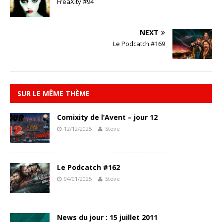
FreaXity #94
NEXT
Le Podcatch #169
SUR LE MÊME THÈME
Comixity de l’Avent – jour 12
12/12/2025
Steve
Le Podcatch #162
04/01/2025
Steve
News du jour : 15 juillet 2011