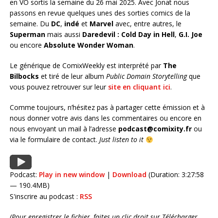
en VO sortis la semaine du 26 mai 2025. Avec Jonat nous
passons en revue quelques unes des sorties comics de la
semaine. Du
DC
,
indé
et
Marvel
avec, entre autres, le
Superman
mais aussi
Daredevil : Cold Day in Hell
,
G.I. Joe
ou encore
Absolute Wonder Woman
.
Le générique de ComixWeekly est interprété par
The
Bilbocks
et tiré de leur album
Public Domain Storytelling
que
vous pouvez retrouver sur leur
site en cliquant ici
.
Comme toujours, n’hésitez pas à partager cette émission et à
nous donner votre avis dans les commentaires ou encore en
nous envoyant un mail à l’adresse
podcast@comixity.fr
ou
via le formulaire de contact.
Just listen to it
Podcast:
Play in new window
|
Download
(Duration: 3:27:58
— 190.4MB)
S'inscrire au podcast :
RSS
(Pour enregistrer le fichier, faites un clic droit sur Télécharger