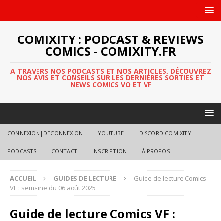
COMIXITY : PODCAST & REVIEWS
COMICS - COMIXITY.FR
A TRAVERS NOS PODCASTS ET NOS ARTICLES, DÉCOUVREZ
NOS AVIS ET CONSEILS SUR LES DERNIÈRES SORTIES ET
NEWS COMICS VO ET VF
CONNEXION|DECONNEXION
YOUTUBE
DISCORD COMIXITY
PODCASTS
CONTACT
INSCRIPTION
À PROPOS
ACCUEIL
GUIDES DE LECTURE
Guide de lecture Comics
VF : semaine du 06 août 2025
Guide de lecture Comics VF :