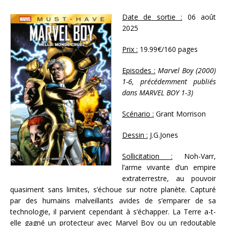
Date de sortie :
06 août
2025
Prix :
19.99€/160 pages
Episodes :
Marvel Boy (2000)
1-6, précédemment publiés
dans MARVEL BOY 1-3)
Scénario :
Grant Morrison
Dessin :
J.G.Jones
Sollicitation :
Noh-Varr,
l’arme vivante d’un empire
extraterrestre, au pouvoir
quasiment sans limites, s’échoue sur notre planète. Capturé
par des humains malveillants avides de s’emparer de sa
technologie, il parvient cependant à s’échapper. La Terre a-t-
elle gagné un protecteur avec Marvel Boy ou un redoutable