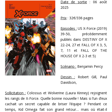
Date de sortie
: 06 août
2025
Prix
: 32€/336 pages
Episodes :
US X-Force (2019)
39-50, précédemment
publiés dans DESTINY OF X
22-24, 27 et FALL OF X 3, 5,
7, 11 et FALL OF THE
HOUSE OF X 2-3 et 5)
Scénario :
Benjamin Percy
Dessin :
Robert Gill, Paul
Davidson,
Sollicitation :
Colossus et Wolverine (Laura Kinney) rejoignent
les rangs de X-Force. Quelle bonne nouvelle ! Mais si l’un d’eux
cachait un secret capable de briser l’équipe ? Pendant ce
temps, Kid Omega fait son grand retour… mais où était-il