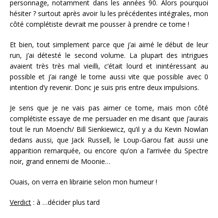
personnage, notamment dans les années 90. Alors pourquoi
hésiter ? surtout après avoir lu les précédentes intégrales, mon
côté complétiste devrait me pousser à prendre ce tome !
Et bien, tout simplement parce que j’ai aimé le début de leur
run, j’ai détesté le second volume. La plupart des intrigues
avaient très très mal vieilli, c’était lourd et inintéressant au
possible et j’ai rangé le tome aussi vite que possible avec 0
intention d’y revenir. Donc je suis pris entre deux impulsions.
Je sens que je ne vais pas aimer ce tome, mais mon côté
complétiste essaye de me persuader en me disant que j’aurais
tout le run Moench/ Bill Sienkiewicz, qu’il y a du Kevin Nowlan
dedans aussi, que Jack Russell, le Loup-Garou fait aussi une
apparition remarquée, ou encore qu’on a l’arrivée du Spectre
noir, grand ennemi de Moonie…
Ouais, on verra en librairie selon mon humeur !
Verdict
: à …décider plus tard