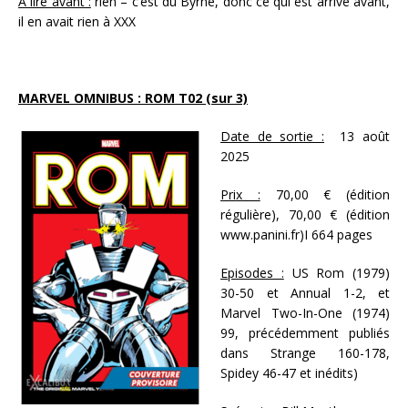
À lire avant :
rien – c’est du Byrne, donc ce qui est arrivé avant,
il en avait rien à XXX
MARVEL OMNIBUS : ROM T02 (sur 3)
Date de sortie :
13 août
2025
Prix :
70,00 € (édition
régulière), 70,00 € (édition
www.panini.fr)I 664 pages
Episodes :
US Rom (1979)
30-50 et Annual 1-2, et
Marvel Two-In-One (1974)
99, précédemment publiés
dans Strange 160-178,
Spidey 46-47 et inédits)