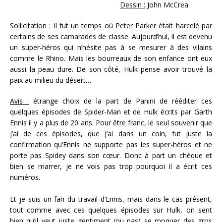
Dessin :
John McCrea
Sollicitation :
Il fut un temps où Peter Parker était harcelé par
certains de ses camarades de classe. Aujourd’hui, il est devenu
un super-héros qui n’hésite pas à se mesurer à des vilains
comme le Rhino. Mais les bourreaux de son enfance ont eux
aussi la peau dure. De son côté, Hulk pense avoir trouvé la
paix au milieu du désert…
Avis :
étrange choix de la part de Panini de rééditer ces
quelques épisodes de Spider-Man et de Hulk écrits par Garth
Ennis il y a plus de 20 ans. Pour être franc, le seul souvenir que
j’ai de ces épisodes, que j’ai dans un coin, fut juste la
confirmation qu’Ennis ne supporte pas les super-héros et ne
porte pas Spidey dans son cœur. Donc à part un chèque et
bien se marrer, je ne vois pas trop pourquoi il a écrit ces
numéros.
Et je suis un fan du travail d’Ennis, mais dans le cas présent,
tout comme avec ces quelques épisodes sur Hulk, on sent
bien qu’il veut juste gentiment (ou pas) se moquer des gros