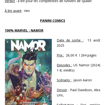
Verdict
: à lire pour les complétistes de l’univers de Spawn
À lire avant
: rien
PANINI COMICS
100% MARVEL : NAMOR
Date de sortie :
13 août
2025
Prix :
26,00 € I 264 pages
Episodes :
US Namor (2024)
1-8, inédits)
Scénario :
Jason Aaron
Dessin
: Paul Davidson, Alex
Lins,
Sollicitation :
Des années