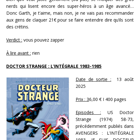
nerds qui lisent encore des super-héros à un âge avancé…
Donc Garth, je t’aime, mais non, je ne vais pas recommander
aux gens de claquer 21€ pour se faire entendre dire qu’ils sont
des crétins.
Verdict :
vous pouvez zapper
À lire avant :
rien
DOCTOR STRANGE : L’INTÉGRALE 1983-1985
Date de sortie :
13 août
2025
Prix : 3
6,00 € I 400 pages
Episodes :
US Doctor
Strange (1974) 58-73,
précédemment publiés dans
AVENGERS : L’INTÉGRALE
1983, JE SUIS DOCTEUR