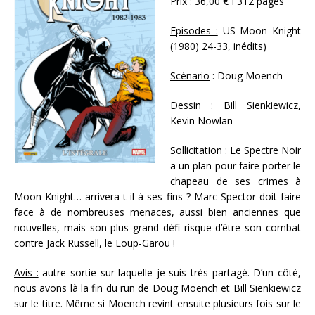
Prix :
36,00 € I 312 pages
Episodes :
US Moon Knight
(1980) 24-33, inédits)
Scénario
: Doug Moench
Dessin :
Bill Sienkiewicz,
Kevin Nowlan
Sollicitation :
Le Spectre Noir
a un plan pour faire porter le
chapeau de ses crimes à
Moon Knight… arrivera-t-il à ses fins ? Marc Spector doit faire
face à de nombreuses menaces, aussi bien anciennes que
nouvelles, mais son plus grand défi risque d’être son combat
contre Jack Russell, le Loup-Garou !
Avis :
autre sortie sur laquelle je suis très partagé. D’un côté,
nous avons là la fin du run de Doug Moench et Bill Sienkiewicz
sur le titre. Même si Moench revint ensuite plusieurs fois sur le