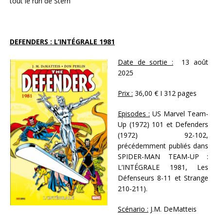
tout le run de Stern
DEFENDERS : L’INTÉGRALE 1981
Date de sortie :
13 août
2025
Prix :
36,00 € I 312 pages
Episodes :
US Marvel Team-
Up (1972) 101 et Defenders
(1972) 92-102,
précédemment publiés dans
SPIDER-MAN TEAM-UP :
L’INTÉGRALE 1981, Les
Défenseurs 8-11 et Strange
210-211).
Scénario :
J.M. DeMatteis