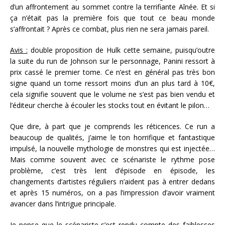
d’un affrontement au sommet contre la terrifiante Aînée. Et si
ça n’était pas la première fois que tout ce beau monde
s’affrontait ? Après ce combat, plus rien ne sera jamais pareil.
Avis :
double proposition de Hulk cette semaine, puisqu’outre
la suite du run de Johnson sur le personnage, Panini ressort à
prix cassé le premier tome. Ce n’est en général pas très bon
signe quand un tome ressort moins d’un an plus tard à 10€,
cela signifie souvent que le volume ne s’est pas bien vendu et
l’éditeur cherche à écouler les stocks tout en évitant le pilon…
Que dire, à part que je comprends les réticences. Ce run a
beaucoup de qualités, j’aime le ton horrifique et fantastique
impulsé, la nouvelle mythologie de monstres qui est injectée…
Mais comme souvent avec ce scénariste le rythme pose
problème, c’est très lent d’épisode en épisode, les
changements d’artistes réguliers n’aident pas à entrer dedans
et après 15 numéros, on a pas l’impression d’avoir vraiment
avancer dans l’intrigue principale.
Je pense que le scénariste s’est rendu compte des faiblesses