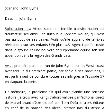
Scénario : J
ohn Byrne
Dessin : J
ohn Byrne
Sollicitation : L
a Vision subit une terrible transformation qui
traumatise ses amis… et surtout la Sorcière Rouge, qui n’est
pas au bout de ses peines. Voilà qu’elle apprend de terribles
révélations sur ses enfants ! En plus, U.S. Agent tape l’incruste
dans le groupe et une nouvelle et surprenante équipe fait son
apparition dans la région des Grands Lacs !
Avis :
première partie du run de John Byrne sur les West coast
avengers. Je dis première partie, car fidèle à ses habitudes, il
est parti avant de conclure toutes ses intrigues à l’épisode 57
en claquant la porte.
De mémoire, le problème est qu’il avait planifié une certaine
histoire (je crois avec Kang) d’abord validée par l’éditorial direct
de Marvel avant d’être bloqué par Tom Defalco alors éditeur
en chef de la maison des idées. N’étant pas du genre à