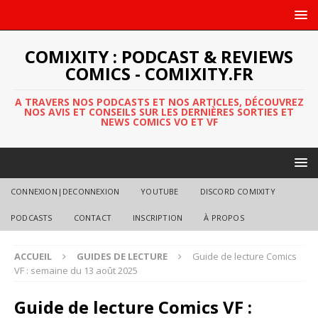
COMIXITY : PODCAST & REVIEWS
COMICS - COMIXITY.FR
A TRAVERS NOS PODCASTS ET NOS ARTICLES, DÉCOUVREZ
NOS AVIS ET CONSEILS SUR LES DERNIÈRES SORTIES ET
NEWS COMICS VO ET VF
CONNEXION|DECONNEXION
YOUTUBE
DISCORD COMIXITY
PODCASTS
CONTACT
INSCRIPTION
À PROPOS
ACCUEIL
GUIDES DE LECTURE
Guide de lecture Comics
VF : semaine du 13 août 2025
Guide de lecture Comics VF :