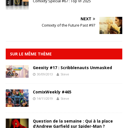
Comixity Special #67 : Top VF 2025
NEXT
Comixity of the Future Past #97
SUR LE MÊME THÈME
Geexity #17 : Scribblenauts Unmasked
30/09/2013
Steve
ComixWeekly #465
14/11/2019
Steve
Question de la semaine : Qui à la place
d’Andrew Garfield sur Spider-Man ?