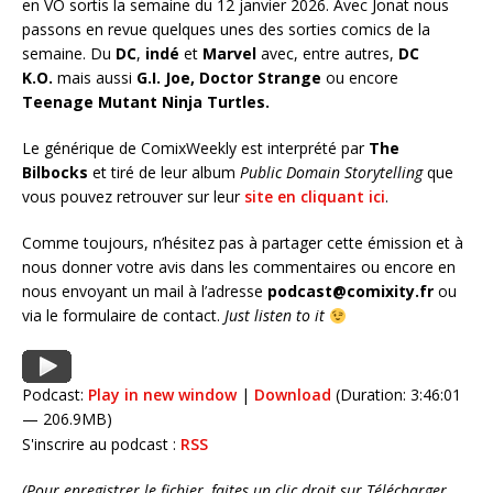
en VO sortis la semaine du 12 janvier 2026. Avec Jonat nous
passons en revue quelques unes des sorties comics de la
semaine. Du
DC
,
indé
et
Marvel
avec, entre autres,
DC
K.O.
mais aussi
G.I. Joe, Doctor Strange
ou encore
Teenage Mutant Ninja Turtles
.
Le générique de ComixWeekly est interprété par
The
Bilbocks
et tiré de leur album
Public Domain Storytelling
que
vous pouvez retrouver sur leur
site en cliquant ici
.
Comme toujours, n’hésitez pas à partager cette émission et à
nous donner votre avis dans les commentaires ou encore en
nous envoyant un mail à l’adresse
podcast@comixity.fr
ou
via le formulaire de contact.
Just listen to it
Podcast:
Play in new window
|
Download
(Duration: 3:46:01
— 206.9MB)
S'inscrire au podcast :
RSS
(Pour enregistrer le fichier, faites un clic droit sur Télécharger