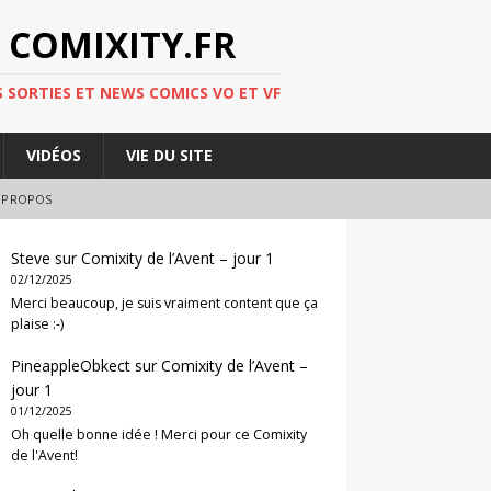
 COMIXITY.FR
 SORTIES ET NEWS COMICS VO ET VF
VIDÉOS
VIE DU SITE
 PROPOS
Steve
sur
Comixity de l’Avent – jour 1
02/12/2025
Merci beaucoup, je suis vraiment content que ça
plaise :-)
PineappleObkect
sur
Comixity de l’Avent –
jour 1
01/12/2025
Oh quelle bonne idée ! Merci pour ce Comixity
de l'Avent!