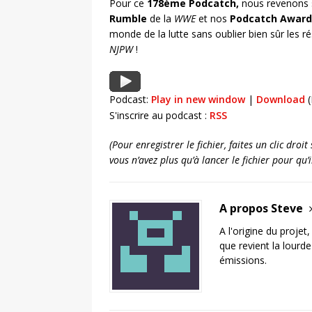
Pour ce
178ème Podcatch,
nous revenons s
Rumble
de la
WWE
et nos
Podcatch Award
monde de la lutte sans oublier bien sûr les r
NJPW
!
Podcast:
Play in new window
|
Download
(
S'inscrire au podcast :
RSS
(Pour enregistrer le fichier, faites un clic dro
vous n’avez plus qu’à lancer le fichier pour qu
A propos Steve
A l'origine du projet
que revient la lourd
émissions.