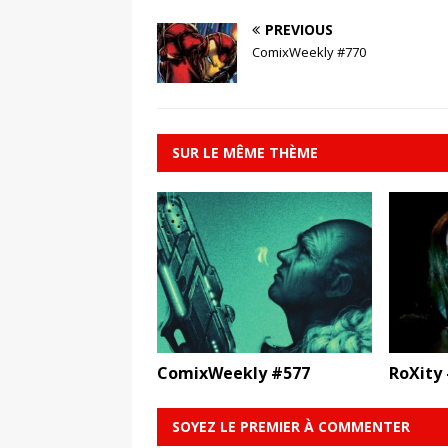
PREVIOUS
ComixWeekly #770
SUR LE MÊME THÈME
ComixWeekly #577
RoXity 
SOYEZ LE PREMIER À COMMENTER