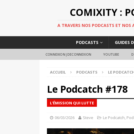
COMIXITY : 
A TRAVERS NOS PODCASTS ET NOS AR
PODCASTS
GUIDES 
CONNEXION|DECONNEXION
YOUTUBE
D
ACCUEIL
PODCASTS
LE PODCATC
Le Podcatch #178
L'ÉMISSION QUI LUTTE
06/03/2026
Steve
Le Podcatch
,
Pod