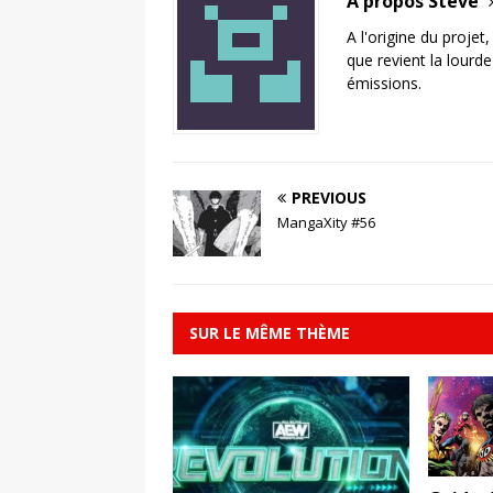
A propos Steve
A l'origine du projet
que revient la lourd
émissions.
PREVIOUS
MangaXity #56
SUR LE MÊME THÈME