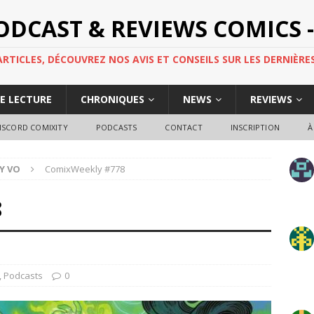
PODCAST & REVIEWS COMICS -
TICLES, DÉCOUVREZ NOS AVIS ET CONSEILS SUR LES DERNIÈRES
DE LECTURE
CHRONIQUES
NEWS
REVIEWS
ISCORD COMIXITY
PODCASTS
CONTACT
INSCRIPTION
À
Y VO
ComixWeekly #778
8
,
Podcasts
0