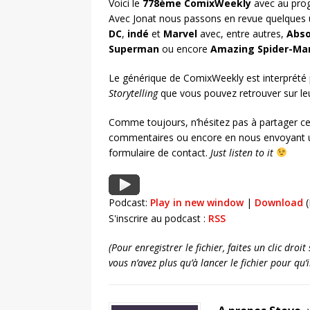
Voici le
778ème ComixWeekly
avec au prog
Avec Jonat nous passons en revue quelques 
DC
,
indé
et
Marvel
avec, entre autres,
Abso
Superman
ou encore
Amazing Spider-Ma
Le générique de ComixWeekly est interprété
Storytelling
que vous pouvez retrouver sur l
Comme toujours, n’hésitez pas à partager ce
commentaires ou encore en nous envoyant u
formulaire de contact.
Just listen to it
Podcast:
Play in new window
|
Download
(
S'inscrire au podcast :
RSS
(Pour enregistrer le fichier, faites un clic dro
vous n’avez plus qu’à lancer le fichier pour qu