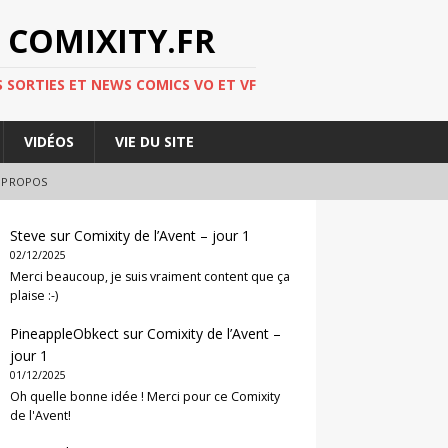
 COMIXITY.FR
 SORTIES ET NEWS COMICS VO ET VF
VIDÉOS
VIE DU SITE
 PROPOS
Steve
sur
Comixity de l’Avent – jour 1
02/12/2025
Merci beaucoup, je suis vraiment content que ça
plaise :-)
PineappleObkect
sur
Comixity de l’Avent –
jour 1
01/12/2025
Oh quelle bonne idée ! Merci pour ce Comixity
de l'Avent!