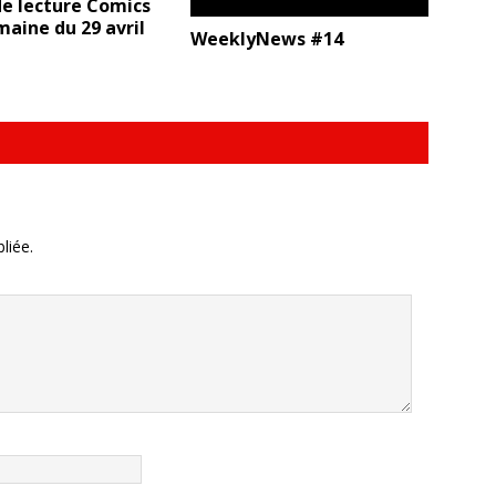
e lecture Comics
maine du 29 avril
WeeklyNews #14
liée.