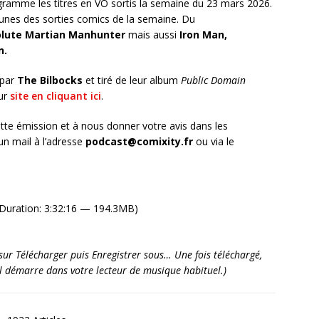
ramme les titres en VO sortis la semaine du 23 mars 2026.
unes des sorties comics de la semaine. Du
lute Martian Manhunter
mais aussi
Iron Man,
n
.
 par
The Bilbocks
et tiré de leur album
Public Domain
eur
site en cliquant ici
.
tte émission et à nous donner votre avis dans les
n mail à l’adresse
podcast@comixity.fr
ou via le
Duration: 3:32:16 — 194.3MB)
it sur Télécharger puis Enregistrer sous… Une fois téléchargé,
’il démarre dans votre lecteur de musique habituel.)