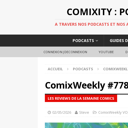
COMIXITY : 
A TRAVERS NOS PODCASTS ET NOS AR
PODCASTS
GUIDES 
CONNEXION|DECONNEXION
YOUTUBE
D
ACCUEIL
PODCASTS
COMIXWEEKL
ComixWeekly #77
LES REVIEWS DE LA SEMAINE COMICS
02/05/2026
Steve
ComixWeekly VO