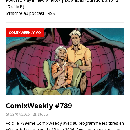
Podcast:
Play in new window
|
Download
(Duration: 3:10:12 —
174.1MB)
S'inscrire au podcast :
RSS
COMIXWEEKLY VO
ComixWeekly #789
23/07/2026
Steve
Voici le 789ème ComixWeekly avec au programme les titres en
VO sortis la semaine du 15 juin 2026. Avec Jonat nous passons