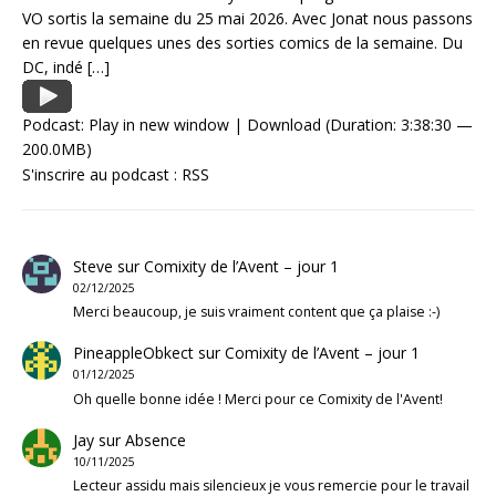
VO sortis la semaine du 25 mai 2026. Avec Jonat nous passons
en revue quelques unes des sorties comics de la semaine. Du
DC, indé
[…]
Podcast:
Play in new window
|
Download
(Duration: 3:38:30 —
200.0MB)
S'inscrire au podcast :
RSS
Steve
sur
Comixity de l’Avent – jour 1
02/12/2025
Merci beaucoup, je suis vraiment content que ça plaise :-)
PineappleObkect
sur
Comixity de l’Avent – jour 1
01/12/2025
Oh quelle bonne idée ! Merci pour ce Comixity de l'Avent!
Jay
sur
Absence
10/11/2025
Lecteur assidu mais silencieux je vous remercie pour le travail