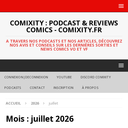
COMIXITY : PODCAST & REVIEWS
COMICS - COMIXITY.FR
A TRAVERS NOS PODCASTS ET NOS ARTICLES, DÉCOUVREZ
NOS AVIS ET CONSEILS SUR LES DERNIÈRES SORTIES ET
NEWS COMICS VO ET VF
CONNEXION|DECONNEXION
YOUTUBE
DISCORD COMIXITY
PODCASTS
CONTACT
INSCRIPTION
À PROPOS
ACCUEIL
2026
juillet
Mois :
juillet 2026