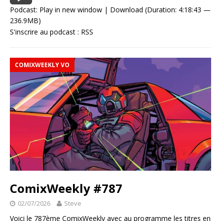
Podcast:
Play in new window
|
Download
(Duration: 4:18:43 —
236.9MB)
S'inscrire au podcast :
RSS
COMIXWEEKLY VO
ComixWeekly #787
02/07/2026
Steve
Voici le 787ème ComixWeekly avec au programme les titres en