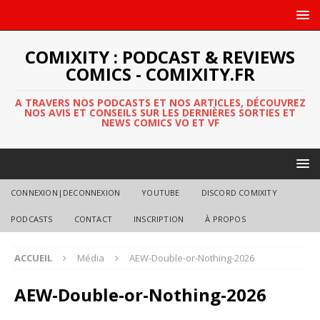
COMIXITY : PODCAST & REVIEWS
COMICS - COMIXITY.FR
A TRAVERS NOS PODCASTS ET NOS ARTICLES, DÉCOUVREZ
NOS AVIS ET CONSEILS SUR LES DERNIÈRES SORTIES ET
NEWS COMICS VO ET VF
CONNEXION|DECONNEXION
YOUTUBE
DISCORD COMIXITY
PODCASTS
CONTACT
INSCRIPTION
À PROPOS
ACCUEIL
Média
AEW-Double-or-Nothing-2026
AEW-Double-or-Nothing-2026