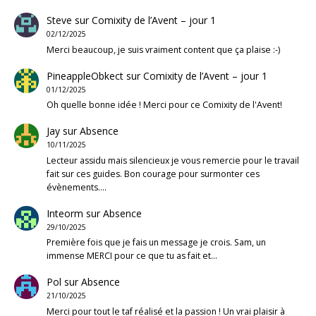
Steve
sur
Comixity de l’Avent – jour 1
02/12/2025
Merci beaucoup, je suis vraiment content que ça plaise :-)
PineappleObkect
sur
Comixity de l’Avent – jour 1
01/12/2025
Oh quelle bonne idée ! Merci pour ce Comixity de l'Avent!
Jay
sur
Absence
10/11/2025
Lecteur assidu mais silencieux je vous remercie pour le travail
fait sur ces guides. Bon courage pour surmonter ces
évènements.…
Inteorm
sur
Absence
29/10/2025
Première fois que je fais un message je crois. Sam, un
immense MERCI pour ce que tu as fait et…
Pol
sur
Absence
21/10/2025
Merci pour tout le taf réalisé et la passion ! Un vrai plaisir à