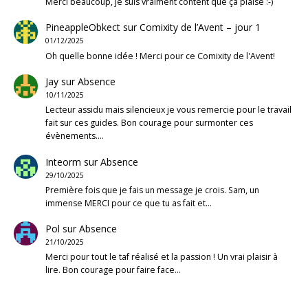
Merci beaucoup, je suis vraiment content que ça plaise :-)
PineappleObkect
sur
Comixity de l’Avent – jour 1
01/12/2025
Oh quelle bonne idée ! Merci pour ce Comixity de l'Avent!
Jay
sur
Absence
10/11/2025
Lecteur assidu mais silencieux je vous remercie pour le travail
fait sur ces guides. Bon courage pour surmonter ces
évènements.…
Inteorm
sur
Absence
29/10/2025
Première fois que je fais un message je crois. Sam, un
immense MERCI pour ce que tu as fait et…
Pol
sur
Absence
21/10/2025
Merci pour tout le taf réalisé et la passion ! Un vrai plaisir à
lire. Bon courage pour faire face…