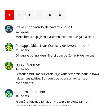
1
2
3
…
6
»
Steve
sur
Comixity de l’Avent – jour 1
02/12/2025
Merci beaucoup, je suis vraiment content que ça plaise :-)
PineappleObkect
sur
Comixity de l’Avent – jour 1
01/12/2025
Oh quelle bonne idée ! Merci pour ce Comixity de l'Avent!
Jay
sur
Absence
10/11/2025
Lecteur assidu mais silencieux je vous remercie pour le travail
fait sur ces guides. Bon courage pour surmonter ces
évènements.…
Inteorm
sur
Absence
29/10/2025
Première fois que je fais un message je crois. Sam, un