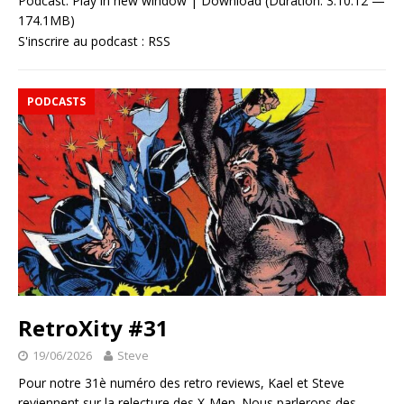
Podcast:
Play in new window
|
Download
(Duration: 3:10:12 —
174.1MB)
S'inscrire au podcast :
RSS
PODCASTS
RetroXity #31
19/06/2026
Steve
Pour notre 31è numéro des retro reviews, Kael et Steve
reviennent sur la relecture des X-Men. Nous parlerons des