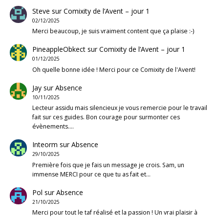
Steve
sur
Comixity de l’Avent – jour 1
02/12/2025
Merci beaucoup, je suis vraiment content que ça plaise :-)
PineappleObkect
sur
Comixity de l’Avent – jour 1
01/12/2025
Oh quelle bonne idée ! Merci pour ce Comixity de l'Avent!
Jay
sur
Absence
10/11/2025
Lecteur assidu mais silencieux je vous remercie pour le travail
fait sur ces guides. Bon courage pour surmonter ces
évènements.…
Inteorm
sur
Absence
29/10/2025
Première fois que je fais un message je crois. Sam, un
immense MERCI pour ce que tu as fait et…
Pol
sur
Absence
21/10/2025
Merci pour tout le taf réalisé et la passion ! Un vrai plaisir à