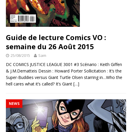
Guide de lecture Comics VO :
semaine du 26 Août 2015
25/08/2015
Sam
DC COMICS JUSTICE LEAGUE 3001 #3 Scénario : Keith Giffen
& J.M.Dematteis Dessin : Howard Porter Sollicitation : It’s the
Super-Buddies versus Giant Turtle Olsen starring in…Who the
hell cares what it’s called? It’s Giant
[…]
NEWS