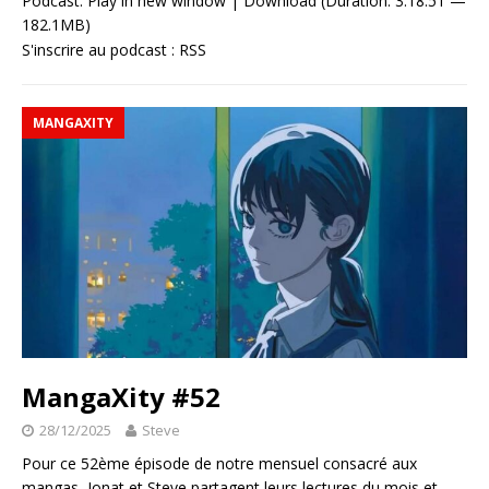
Podcast:
Play in new window
|
Download
(Duration: 3:18:51 —
182.1MB)
S'inscrire au podcast :
RSS
MANGAXITY
MangaXity #52
28/12/2025
Steve
Pour ce 52ème épisode de notre mensuel consacré aux
mangas, Jonat et Steve partagent leurs lectures du mois et