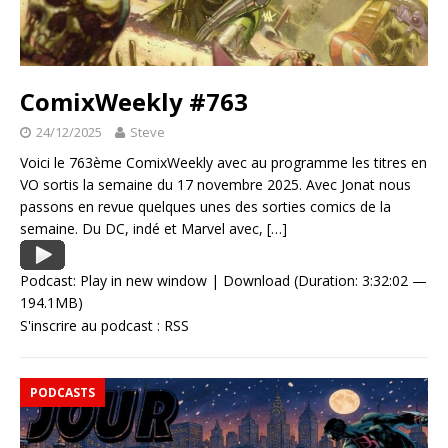
ComixWeekly #763
24/12/2025
Steve
Voici le 763ème ComixWeekly avec au programme les titres en
VO sortis la semaine du 17 novembre 2025. Avec Jonat nous
passons en revue quelques unes des sorties comics de la
semaine. Du DC, indé et Marvel avec,
[…]
Podcast:
Play in new window
|
Download
(Duration: 3:32:02 —
194.1MB)
S'inscrire au podcast :
RSS
PODCASTS