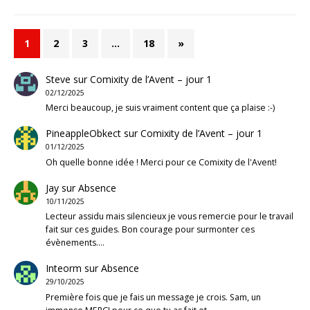
1
2
3
…
18
»
Steve
sur
Comixity de l’Avent – jour 1
02/12/2025
Merci beaucoup, je suis vraiment content que ça plaise :-)
PineappleObkect
sur
Comixity de l’Avent – jour 1
01/12/2025
Oh quelle bonne idée ! Merci pour ce Comixity de l'Avent!
Jay
sur
Absence
10/11/2025
Lecteur assidu mais silencieux je vous remercie pour le travail
fait sur ces guides. Bon courage pour surmonter ces
évènements.…
Inteorm
sur
Absence
29/10/2025
Première fois que je fais un message je crois. Sam, un