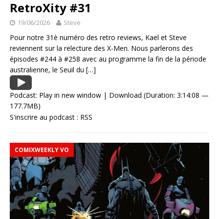
RetroXity #31
19/06/2026
Steve
Pour notre 31è numéro des retro reviews, Kael et Steve
reviennent sur la relecture des X-Men. Nous parlerons des
épisodes #244 à #258 avec au programme la fin de la période
australienne, le Seuil du
[…]
Podcast:
Play in new window
|
Download
(Duration: 3:14:08 —
177.7MB)
S'inscrire au podcast :
RSS
COMIXWEEKLY VO