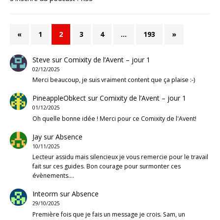
«
1
2
3
4
…
193
»
Steve
sur
Comixity de l’Avent – jour 1
02/12/2025
Merci beaucoup, je suis vraiment content que ça plaise :-)
PineappleObkect
sur
Comixity de l’Avent – jour 1
01/12/2025
Oh quelle bonne idée ! Merci pour ce Comixity de l'Avent!
Jay
sur
Absence
10/11/2025
Lecteur assidu mais silencieux je vous remercie pour le travail
fait sur ces guides. Bon courage pour surmonter ces
évènements.…
Inteorm
sur
Absence
29/10/2025
Première fois que je fais un message je crois. Sam, un