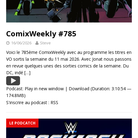
ComixWeekly #785
16/06/2026
Steve
Voici le 785ème ComixWeekly avec au programme les titres en
VO sortis la semaine du 11 mai 2026. Avec Jonat nous passons
en revue quelques unes des sorties comics de la semaine. Du
DC, indé
[…]
Podcast:
Play in new window
|
Download
(Duration: 3:10:54 —
174.8MB)
S'inscrire au podcast :
RSS
LE PODCATCH