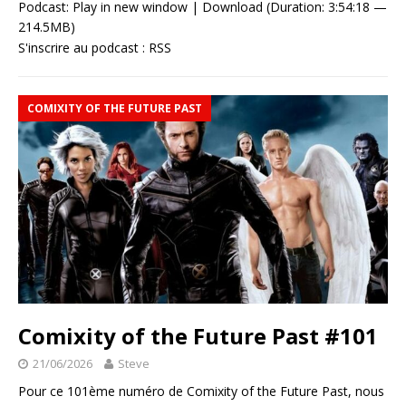
Podcast:
Play in new window
|
Download
(Duration: 3:54:18 —
214.5MB)
S'inscrire au podcast :
RSS
COMIXITY OF THE FUTURE PAST
Comixity of the Future Past #101
21/06/2026
Steve
Pour ce 101ème numéro de Comixity of the Future Past, nous