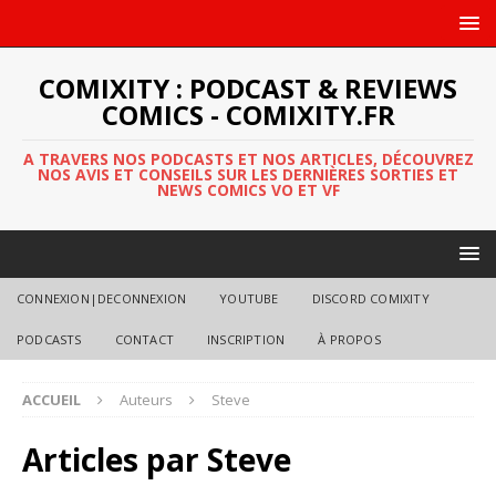
COMIXITY : PODCAST & REVIEWS
COMICS - COMIXITY.FR
A TRAVERS NOS PODCASTS ET NOS ARTICLES, DÉCOUVREZ
NOS AVIS ET CONSEILS SUR LES DERNIÈRES SORTIES ET
NEWS COMICS VO ET VF
CONNEXION|DECONNEXION
YOUTUBE
DISCORD COMIXITY
PODCASTS
CONTACT
INSCRIPTION
À PROPOS
ACCUEIL
Auteurs
Steve
Articles par
Steve