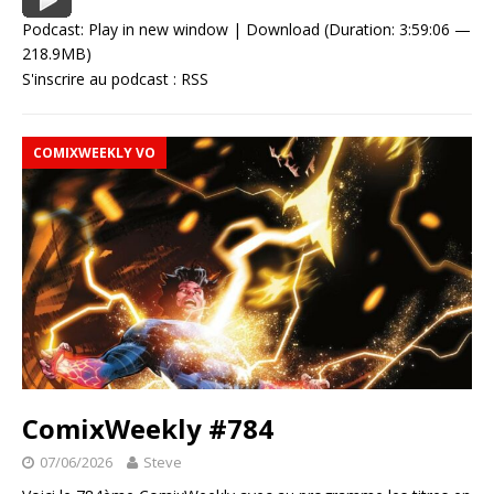
Podcast:
Play in new window
|
Download
(Duration: 3:59:06 —
218.9MB)
S'inscrire au podcast :
RSS
COMIXWEEKLY VO
ComixWeekly #784
07/06/2026
Steve