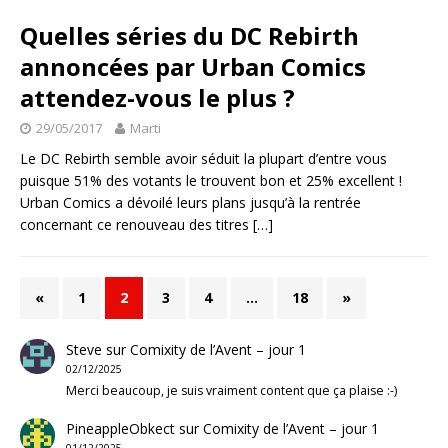
Quelles séries du DC Rebirth
annoncées par Urban Comics
attendez-vous le plus ?
29/05/2017
Marti
Le DC Rebirth semble avoir séduit la plupart d’entre vous
puisque 51% des votants le trouvent bon et 25% excellent !
Urban Comics a dévoilé leurs plans jusqu’à la rentrée
concernant ce renouveau des titres
[…]
«
1
2
3
4
…
18
»
Steve
sur
Comixity de l’Avent – jour 1
02/12/2025
Merci beaucoup, je suis vraiment content que ça plaise :-)
PineappleObkect
sur
Comixity de l’Avent – jour 1
01/12/2025