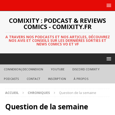
COMIXITY : PODCAST & REVIEWS
COMICS - COMIXITY.FR
A TRAVERS NOS PODCASTS ET NOS ARTICLES, DÉCOUVREZ
NOS AVIS ET CONSEILS SUR LES DERNIÈRES SORTIES ET
NEWS COMICS VO ET VF
CONNEXION|DECONNEXION
YOUTUBE
DISCORD COMIXITY
PODCASTS
CONTACT
INSCRIPTION
À PROPOS
ACCUEIL
CHRONIQUES
Question de la semaine
Question de la semaine