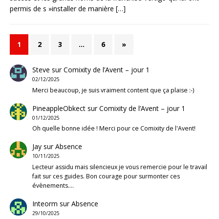
permis de s »installer de manière
[…]
1
2
3
…
6
»
Steve
sur
Comixity de l’Avent – jour 1
02/12/2025
Merci beaucoup, je suis vraiment content que ça plaise :-)
PineappleObkect
sur
Comixity de l’Avent – jour 1
01/12/2025
Oh quelle bonne idée ! Merci pour ce Comixity de l'Avent!
Jay
sur
Absence
10/11/2025
Lecteur assidu mais silencieux je vous remercie pour le travail
fait sur ces guides. Bon courage pour surmonter ces
évènements.…
Inteorm
sur
Absence
29/10/2025