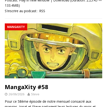
Podcast:
Play in new window
|
Download
(Duration: 2:25:45 —
133.4MB)
S'inscrire au podcast :
RSS
MANGAXITY
MangaXity #58
26/06/2026
Steve
Pour ce 58ème épisode de notre mensuel consacré aux
mangas, Jonat et Steve partagent leurs lectures du mois et