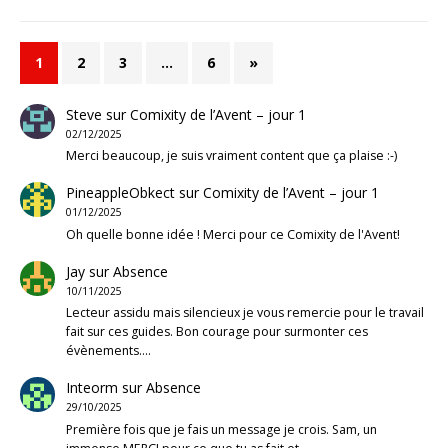
1
2
3
…
6
»
Steve
sur
Comixity de l’Avent – jour 1
02/12/2025
Merci beaucoup, je suis vraiment content que ça plaise :-)
PineappleObkect
sur
Comixity de l’Avent – jour 1
01/12/2025
Oh quelle bonne idée ! Merci pour ce Comixity de l'Avent!
Jay
sur
Absence
10/11/2025
Lecteur assidu mais silencieux je vous remercie pour le travail
fait sur ces guides. Bon courage pour surmonter ces
évènements.…
Inteorm
sur
Absence
29/10/2025
Première fois que je fais un message je crois. Sam, un