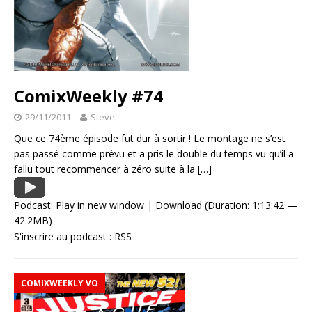
ComixWeekly #74
29/11/2011
Steve
Que ce 74ème épisode fut dur à sortir ! Le montage ne s’est
pas passé comme prévu et a pris le double du temps vu qu’il a
fallu tout recommencer à zéro suite à la
[…]
Podcast:
Play in new window
|
Download
(Duration: 1:13:42 —
42.2MB)
S'inscrire au podcast :
RSS
COMIXWEEKLY VO