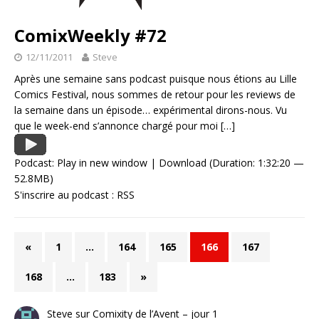
ComixWeekly #72
12/11/2011
Steve
Après une semaine sans podcast puisque nous étions au Lille
Comics Festival, nous sommes de retour pour les reviews de
la semaine dans un épisode… expérimental dirons-nous. Vu
que le week-end s’annonce chargé pour moi
[…]
Podcast:
Play in new window
|
Download
(Duration: 1:32:20 —
52.8MB)
S'inscrire au podcast :
RSS
«
1
…
164
165
166
167
168
…
183
»
Steve
sur
Comixity de l’Avent – jour 1