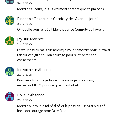
02/12/2025
Merci beaucoup, je suis vraiment content que ça plaise :-)
PineappleObkect
sur
Comixity de l’Avent – jour 1
01/12/2025
Oh quelle bonne idée ! Merci pour ce Comixity de l'Avent!
Jay
sur
Absence
10/11/2025
Lecteur assidu mais silencieux je vous remercie pour le travail
fait sur ces guides. Bon courage pour surmonter ces
évènements.…
Inteorm
sur
Absence
29/10/2025
Première fois que je fais un message je crois. Sam, un
immense MERCI pour ce que tu as fait et…
Pol
sur
Absence
21/10/2025
Merci pour tout le taf réalisé et la passion ! Un vrai plaisir à
lire. Bon courage pour faire face…