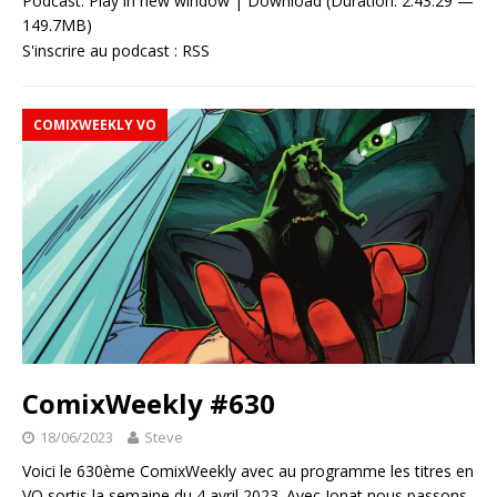
Podcast:
Play in new window
|
Download
(Duration: 2:43:29 —
149.7MB)
S'inscrire au podcast :
RSS
COMIXWEEKLY VO
ComixWeekly #630
18/06/2023
Steve
Voici le 630ème ComixWeekly avec au programme les titres en
VO sortis la semaine du 4 avril 2023. Avec Jonat nous passons