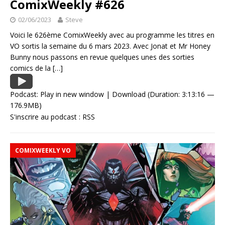
ComixWeekly #626
02/06/2023
Steve
Voici le 626ème ComixWeekly avec au programme les titres en
VO sortis la semaine du 6 mars 2023. Avec Jonat et Mr Honey
Bunny nous passons en revue quelques unes des sorties
comics de la
[…]
Podcast:
Play in new window
|
Download
(Duration: 3:13:16 —
176.9MB)
S'inscrire au podcast :
RSS
COMIXWEEKLY VO