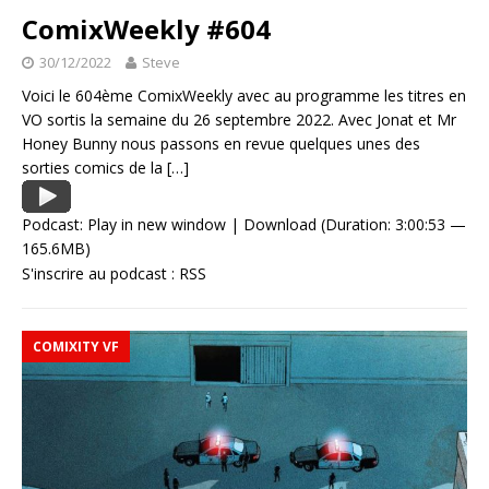
ComixWeekly #604
30/12/2022
Steve
Voici le 604ème ComixWeekly avec au programme les titres en
VO sortis la semaine du 26 septembre 2022. Avec Jonat et Mr
Honey Bunny nous passons en revue quelques unes des
sorties comics de la
[…]
Podcast:
Play in new window
|
Download
(Duration: 3:00:53 —
165.6MB)
S'inscrire au podcast :
RSS
COMIXITY VF