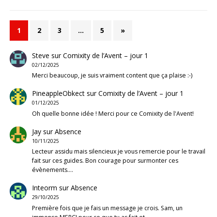
1
2
3
…
5
»
Steve
sur
Comixity de l’Avent – jour 1
02/12/2025
Merci beaucoup, je suis vraiment content que ça plaise :-)
PineappleObkect
sur
Comixity de l’Avent – jour 1
01/12/2025
Oh quelle bonne idée ! Merci pour ce Comixity de l'Avent!
Jay
sur
Absence
10/11/2025
Lecteur assidu mais silencieux je vous remercie pour le travail
fait sur ces guides. Bon courage pour surmonter ces
évènements.…
Inteorm
sur
Absence
29/10/2025
Première fois que je fais un message je crois. Sam, un