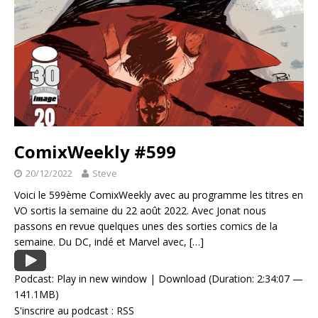
ComixWeekly #599
20/12/2022
Steve
Voici le 599ème ComixWeekly avec au programme les titres en
VO sortis la semaine du 22 août 2022. Avec Jonat nous
passons en revue quelques unes des sorties comics de la
semaine. Du DC, indé et Marvel avec,
[…]
Podcast:
Play in new window
|
Download
(Duration: 2:34:07 —
141.1MB)
S'inscrire au podcast :
RSS