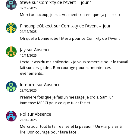
Steve
sur
Comixity de l’Avent – jour 1
02/12/2025
Merci beaucoup, je suis vraiment content que ça plaise :-)
PineappleObkect
sur
Comixity de l’Avent – jour 1
01/12/2025
Oh quelle bonne idée ! Merci pour ce Comixity de l'Avent!
Jay
sur
Absence
10/11/2025
Lecteur assidu mais silencieux je vous remercie pour le travail
fait sur ces guides. Bon courage pour surmonter ces
évènements.…
Inteorm
sur
Absence
29/10/2025
Première fois que je fais un message je crois. Sam, un
immense MERCI pour ce que tu as fait et…
Pol
sur
Absence
21/10/2025
Merci pour tout le taf réalisé et la passion ! Un vrai plaisir à
lire. Bon courage pour faire face…