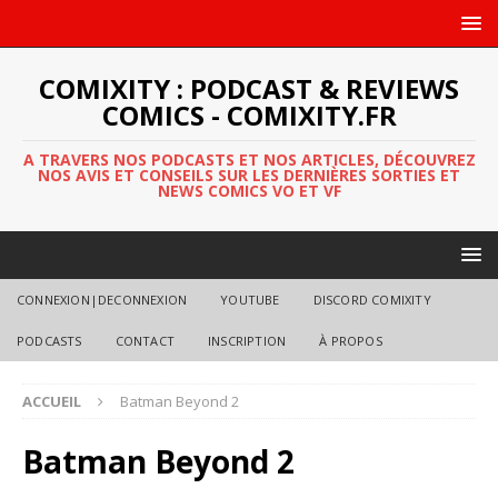
COMIXITY : PODCAST & REVIEWS
COMICS - COMIXITY.FR
A TRAVERS NOS PODCASTS ET NOS ARTICLES, DÉCOUVREZ
NOS AVIS ET CONSEILS SUR LES DERNIÈRES SORTIES ET
NEWS COMICS VO ET VF
CONNEXION|DECONNEXION
YOUTUBE
DISCORD COMIXITY
PODCASTS
CONTACT
INSCRIPTION
À PROPOS
ACCUEIL
Batman Beyond 2
Batman Beyond 2