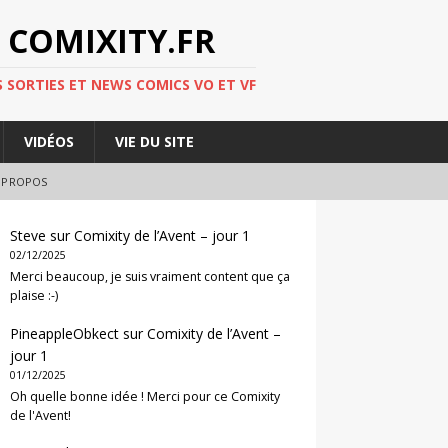
 COMIXITY.FR
 SORTIES ET NEWS COMICS VO ET VF
VIDÉOS
VIE DU SITE
 PROPOS
Steve
sur
Comixity de l’Avent – jour 1
02/12/2025
Merci beaucoup, je suis vraiment content que ça
plaise :-)
PineappleObkect
sur
Comixity de l’Avent –
jour 1
01/12/2025
Oh quelle bonne idée ! Merci pour ce Comixity
de l'Avent!