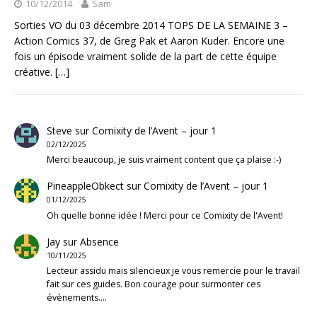
10/12/2014
Sam
Sorties VO du 03 décembre 2014 TOPS DE LA SEMAINE 3 –
Action Comics 37, de Greg Pak et Aaron Kuder. Encore une
fois un épisode vraiment solide de la part de cette équipe
créative.
[…]
Steve
sur
Comixity de l’Avent – jour 1
02/12/2025
Merci beaucoup, je suis vraiment content que ça plaise :-)
PineappleObkect
sur
Comixity de l’Avent – jour 1
01/12/2025
Oh quelle bonne idée ! Merci pour ce Comixity de l'Avent!
Jay
sur
Absence
10/11/2025
Lecteur assidu mais silencieux je vous remercie pour le travail
fait sur ces guides. Bon courage pour surmonter ces
évènements.…