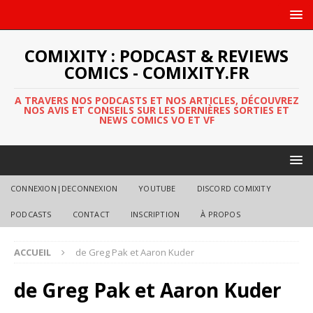
COMIXITY : PODCAST & REVIEWS
COMICS - COMIXITY.FR
A TRAVERS NOS PODCASTS ET NOS ARTICLES, DÉCOUVREZ
NOS AVIS ET CONSEILS SUR LES DERNIÈRES SORTIES ET
NEWS COMICS VO ET VF
CONNEXION|DECONNEXION
YOUTUBE
DISCORD COMIXITY
PODCASTS
CONTACT
INSCRIPTION
À PROPOS
ACCUEIL
de Greg Pak et Aaron Kuder
de Greg Pak et Aaron Kuder