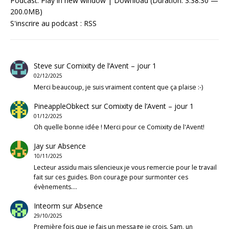
Podcast:
Play in new window
|
Download
(Duration: 3:38:30 —
200.0MB)
S'inscrire au podcast :
RSS
Steve
sur
Comixity de l’Avent – jour 1
02/12/2025
Merci beaucoup, je suis vraiment content que ça plaise :-)
PineappleObkect
sur
Comixity de l’Avent – jour 1
01/12/2025
Oh quelle bonne idée ! Merci pour ce Comixity de l'Avent!
Jay
sur
Absence
10/11/2025
Lecteur assidu mais silencieux je vous remercie pour le travail
fait sur ces guides. Bon courage pour surmonter ces
évènements.…
Inteorm
sur
Absence
29/10/2025
Première fois que je fais un message je crois. Sam, un