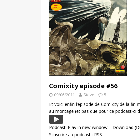
Comixity episode #56
09/06/2011
Steve
5
Et voici enfin l’épisode de Comixity de la fi
au montage (et pas que pour ce podcast-ci d
Podcast:
Play in new window
|
Download
(Du
S'inscrire au podcast :
RSS