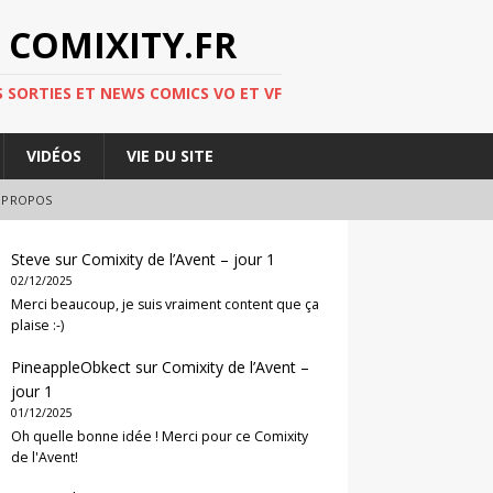
 COMIXITY.FR
 SORTIES ET NEWS COMICS VO ET VF
VIDÉOS
VIE DU SITE
 PROPOS
Steve
sur
Comixity de l’Avent – jour 1
02/12/2025
Merci beaucoup, je suis vraiment content que ça
plaise :-)
PineappleObkect
sur
Comixity de l’Avent –
jour 1
01/12/2025
Oh quelle bonne idée ! Merci pour ce Comixity
de l'Avent!