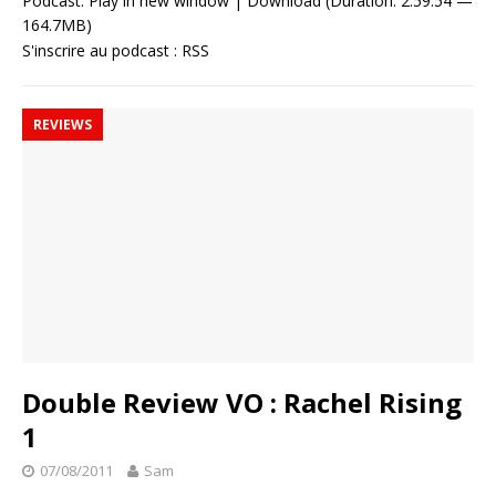
Podcast:
Play in new window
|
Download
(Duration: 2:59:54 —
164.7MB)
S'inscrire au podcast :
RSS
REVIEWS
Double Review VO : Rachel Rising
1
07/08/2011
Sam