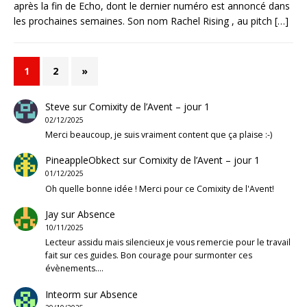
après la fin de Echo, dont le dernier numéro est annoncé dans
les prochaines semaines. Son nom Rachel Rising , au pitch
[…]
1
2
»
Steve
sur
Comixity de l’Avent – jour 1
02/12/2025
Merci beaucoup, je suis vraiment content que ça plaise :-)
PineappleObkect
sur
Comixity de l’Avent – jour 1
01/12/2025
Oh quelle bonne idée ! Merci pour ce Comixity de l'Avent!
Jay
sur
Absence
10/11/2025
Lecteur assidu mais silencieux je vous remercie pour le travail
fait sur ces guides. Bon courage pour surmonter ces
évènements.…
Inteorm
sur
Absence