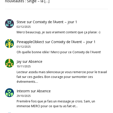
nouveautés : Single – la
[…]
Steve
sur
Comixity de l’Avent – jour 1
02/12/2025
Merci beaucoup, je suis vraiment content que ça plaise :-)
PineappleObkect
sur
Comixity de l’Avent – jour 1
01/12/2025
Oh quelle bonne idée ! Merci pour ce Comixity de l'Avent!
Jay
sur
Absence
10/11/2025
Lecteur assidu mais silencieux je vous remercie pour le travail
fait sur ces guides. Bon courage pour surmonter ces
évènements.…
Inteorm
sur
Absence
29/10/2025
Première fois que je fais un message je crois. Sam, un
immense MERCI pour ce que tu as fait et…