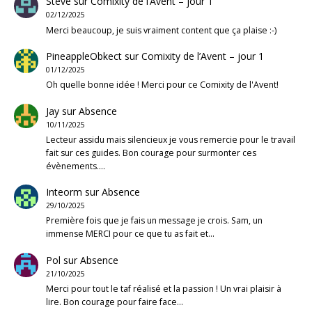
Steve
sur
Comixity de l’Avent – jour 1
02/12/2025
Merci beaucoup, je suis vraiment content que ça plaise :-)
PineappleObkect
sur
Comixity de l’Avent – jour 1
01/12/2025
Oh quelle bonne idée ! Merci pour ce Comixity de l'Avent!
Jay
sur
Absence
10/11/2025
Lecteur assidu mais silencieux je vous remercie pour le travail
fait sur ces guides. Bon courage pour surmonter ces
évènements.…
Inteorm
sur
Absence
29/10/2025
Première fois que je fais un message je crois. Sam, un
immense MERCI pour ce que tu as fait et…
Pol
sur
Absence
21/10/2025
Merci pour tout le taf réalisé et la passion ! Un vrai plaisir à
lire. Bon courage pour faire face…