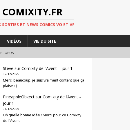
 COMIXITY.FR
 SORTIES ET NEWS COMICS VO ET VF
VIDÉOS
VIE DU SITE
 PROPOS
Steve
sur
Comixity de l’Avent – jour 1
02/12/2025
Merci beaucoup, je suis vraiment content que ça
plaise :-)
PineappleObkect
sur
Comixity de l’Avent –
jour 1
01/12/2025
Oh quelle bonne idée ! Merci pour ce Comixity
de l'Avent!