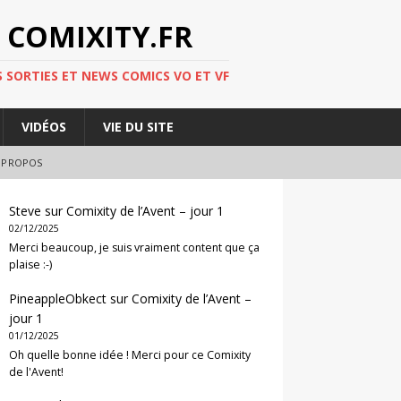
 COMIXITY.FR
 SORTIES ET NEWS COMICS VO ET VF
VIDÉOS
VIE DU SITE
 PROPOS
Steve
sur
Comixity de l’Avent – jour 1
02/12/2025
Merci beaucoup, je suis vraiment content que ça
plaise :-)
PineappleObkect
sur
Comixity de l’Avent –
jour 1
01/12/2025
Oh quelle bonne idée ! Merci pour ce Comixity
de l'Avent!