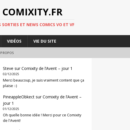
 COMIXITY.FR
 SORTIES ET NEWS COMICS VO ET VF
VIDÉOS
VIE DU SITE
 PROPOS
Steve
sur
Comixity de l’Avent – jour 1
02/12/2025
Merci beaucoup, je suis vraiment content que ça
plaise :-)
PineappleObkect
sur
Comixity de l’Avent –
jour 1
01/12/2025
Oh quelle bonne idée ! Merci pour ce Comixity
de l'Avent!