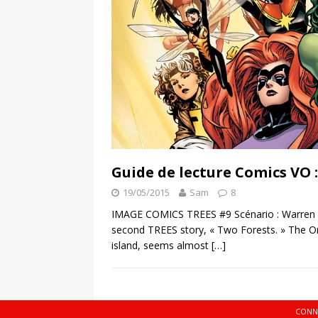
Guide de lecture Comics VO 
19/05/2015
Sam
8
IMAGE COMICS TREES #9 Scénario : Warren Ell
second TREES story, « Two Forests. » The O
island, seems almost
[…]
CONN