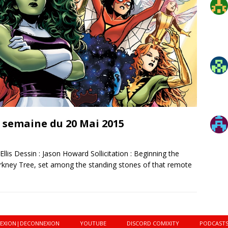
: semaine du 20 Mai 2015
is Dessin : Jason Howard Sollicitation : Beginning the
rkney Tree, set among the standing stones of that remote
EXION|DECONNEXION
YOUTUBE
DISCORD COMIXITY
PODCAST