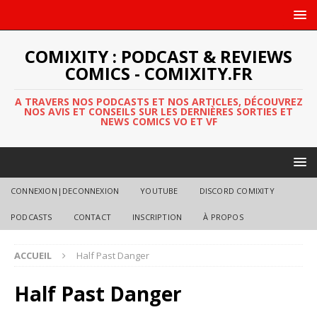
COMIXITY : PODCAST & REVIEWS
COMICS - COMIXITY.FR
A TRAVERS NOS PODCASTS ET NOS ARTICLES, DÉCOUVREZ
NOS AVIS ET CONSEILS SUR LES DERNIÈRES SORTIES ET
NEWS COMICS VO ET VF
CONNEXION|DECONNEXION
YOUTUBE
DISCORD COMIXITY
PODCASTS
CONTACT
INSCRIPTION
À PROPOS
ACCUEIL
Half Past Danger
Half Past Danger