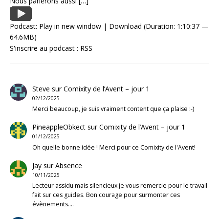
Nous parlerons aussi
[…]
Podcast:
Play in new window
|
Download
(Duration: 1:10:37 —
64.6MB)
S'inscrire au podcast :
RSS
Steve
sur
Comixity de l’Avent – jour 1
02/12/2025
Merci beaucoup, je suis vraiment content que ça plaise :-)
PineappleObkect
sur
Comixity de l’Avent – jour 1
01/12/2025
Oh quelle bonne idée ! Merci pour ce Comixity de l'Avent!
Jay
sur
Absence
10/11/2025
Lecteur assidu mais silencieux je vous remercie pour le travail
fait sur ces guides. Bon courage pour surmonter ces
évènements.…