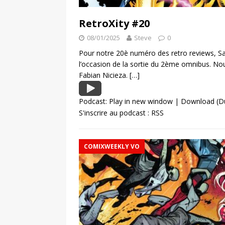
RetroXity #20
08/01/2025
Steve
0
Pour notre 20è numéro des retro reviews, Sa
l’occasion de la sortie du 2ème omnibus. Nouv
Fabian Nicieza.
[…]
Podcast:
Play in new window
|
Download
(D
S'inscrire au podcast :
RSS
COMIXWEEKLY VO