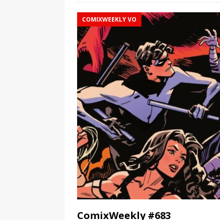
COMIXWEEKLY VO
ComixWeekly #683