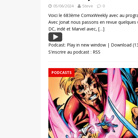
05/06/2024
Steve
0
Voici le 683ème ComixWeekly avec au program
Avec Jonat nous passons en revue quelques 
DC, indé et Marvel avec,
[…]
Podcast:
Play in new window
|
Download
(1
S'inscrire au podcast :
RSS
PODCASTS