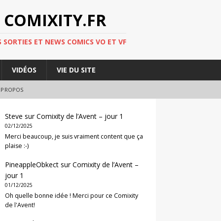
 COMIXITY.FR
 SORTIES ET NEWS COMICS VO ET VF
VIDÉOS
VIE DU SITE
 PROPOS
Steve
sur
Comixity de l’Avent – jour 1
02/12/2025
Merci beaucoup, je suis vraiment content que ça
plaise :-)
PineappleObkect
sur
Comixity de l’Avent –
jour 1
01/12/2025
Oh quelle bonne idée ! Merci pour ce Comixity
de l'Avent!