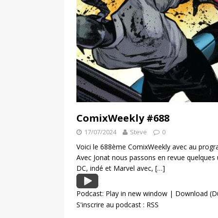
ComixWeekly #688
17/07/2024
Steve
0
Voici le 688ème ComixWeekly avec au progra
Avec Jonat nous passons en revue quelques 
DC, indé et Marvel avec,
[…]
Podcast:
Play in new window
|
Download
(D
S'inscrire au podcast :
RSS