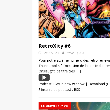
RetroXity #6
02/11/2023
Steve
0
Pour notre sixième numéro des retro reviews,
Thunderbolts à l’occasion de la sortie du pr
Onslaught, ce titre très
[…]
Podcast:
Play in new window
|
Download
(D
S'inscrire au podcast :
RSS
COMIXWEEKLY VO