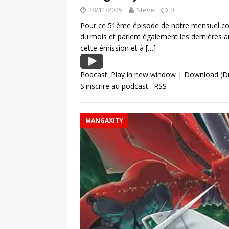
28/11/2025
Steve
0
Pour ce 51ème épisode de notre mensuel con
du mois et parlent également les dernières
cette émission et à
[…]
Podcast:
Play in new window
|
Download
(D
S'inscrire au podcast :
RSS
MANGAXITY