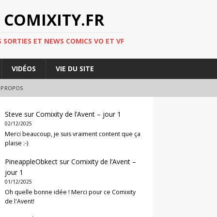
 COMIXITY.FR
 SORTIES ET NEWS COMICS VO ET VF
VIDÉOS
VIE DU SITE
 PROPOS
Steve
sur
Comixity de l’Avent – jour 1
02/12/2025
Merci beaucoup, je suis vraiment content que ça
plaise :-)
PineappleObkect
sur
Comixity de l’Avent –
jour 1
01/12/2025
Oh quelle bonne idée ! Merci pour ce Comixity
de l'Avent!