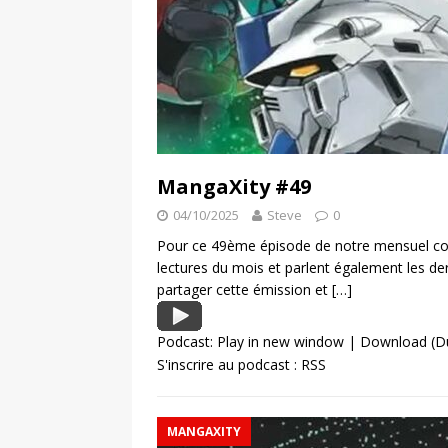
MangaXity #49
04/10/2025
Steve
0
Pour ce 49ème épisode de notre mensuel con
lectures du mois et parlent également les d
partager cette émission et
[…]
Podcast:
Play in new window
|
Download
(D
S'inscrire au podcast :
RSS
MANGAXITY