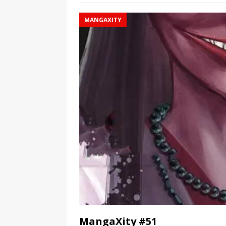
MANGAXITY
MangaXity #51