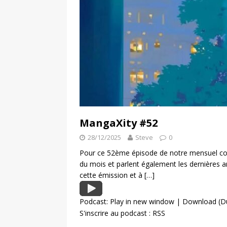
MangaXity #52
28/12/2025
Steve
0
Pour ce 52ème épisode de notre mensuel con
du mois et parlent également les dernières
cette émission et à
[…]
Podcast:
Play in new window
|
Download
(D
S'inscrire au podcast :
RSS