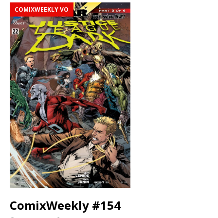
COMIXWEEKLY VO
ComixWeekly #154