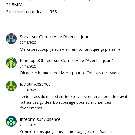
31.5MB)
S'inscrire au podcast :
RSS
Steve
sur
Comixity de l’Avent – jour 1
02/12/2025
Merci beaucoup, je suis vraiment content que ça plaise :-)
PineappleObkect
sur
Comixity de l’Avent – jour 1
01/12/2025
Oh quelle bonne idée ! Merci pour ce Comixity de l'Avent!
Jay
sur
Absence
10/11/2025
Lecteur assidu mais silencieux je vous remercie pour le travail
fait sur ces guides. Bon courage pour surmonter ces
évènements.…
Inteorm
sur
Absence
29/10/2025
Première fois que je fais un message je crois. Sam, un