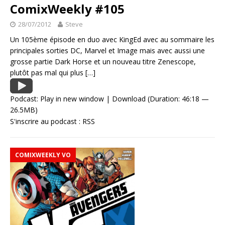
ComixWeekly #105
28/07/2012
Steve
Un 105ème épisode en duo avec KingEd avec au sommaire les
principales sorties DC, Marvel et Image mais avec aussi une
grosse partie Dark Horse et un nouveau titre Zenescope,
plutôt pas mal qui plus
[…]
Podcast:
Play in new window
|
Download
(Duration: 46:18 —
26.5MB)
S'inscrire au podcast :
RSS
COMIXWEEKLY VO