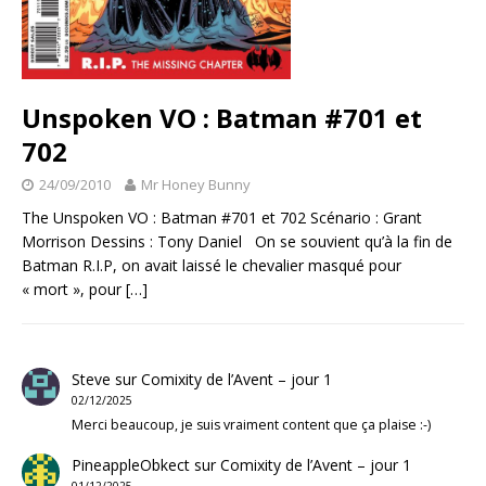
Unspoken VO : Batman #701 et
702
24/09/2010
Mr Honey Bunny
The Unspoken VO : Batman #701 et 702 Scénario : Grant
Morrison Dessins : Tony Daniel On se souvient qu’à la fin de
Batman R.I.P, on avait laissé le chevalier masqué pour
« mort », pour
[…]
Steve
sur
Comixity de l’Avent – jour 1
02/12/2025
Merci beaucoup, je suis vraiment content que ça plaise :-)
PineappleObkect
sur
Comixity de l’Avent – jour 1
01/12/2025