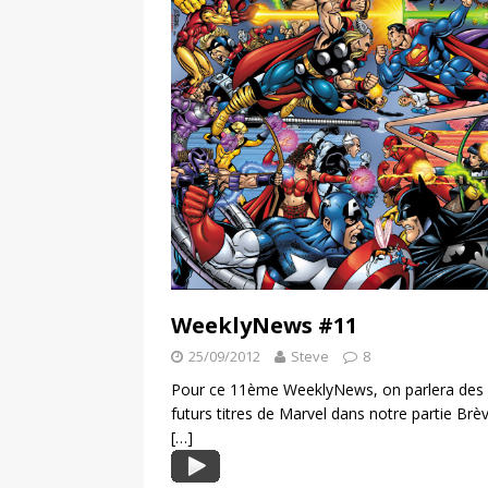
WeeklyNews #11
25/09/2012
Steve
8
Pour ce 11ème WeeklyNews, on parlera des c
futurs titres de Marvel dans notre partie Brè
[…]