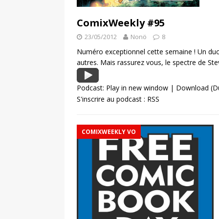
ComixWeekly #95
23/05/2012
Nonö
8
Numéro exceptionnel cette semaine ! Un duo
autres. Mais rassurez vous, le spectre de Stev
Podcast:
Play in new window
|
Download
(Du
S'inscrire au podcast :
RSS
COMIXWEEKLY VO