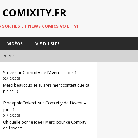
 COMIXITY.FR
 SORTIES ET NEWS COMICS VO ET VF
VIDÉOS
VIE DU SITE
 PROPOS
Steve
sur
Comixity de l’Avent – jour 1
02/12/2025
Merci beaucoup, je suis vraiment content que ça
plaise :-)
PineappleObkect
sur
Comixity de l’Avent –
jour 1
01/12/2025
Oh quelle bonne idée ! Merci pour ce Comixity
de l'Avent!