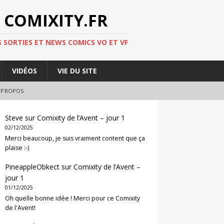
 COMIXITY.FR
 SORTIES ET NEWS COMICS VO ET VF
VIDÉOS
VIE DU SITE
 PROPOS
Steve
sur
Comixity de l’Avent – jour 1
02/12/2025
Merci beaucoup, je suis vraiment content que ça
plaise :-)
PineappleObkect
sur
Comixity de l’Avent –
jour 1
01/12/2025
Oh quelle bonne idée ! Merci pour ce Comixity
de l'Avent!