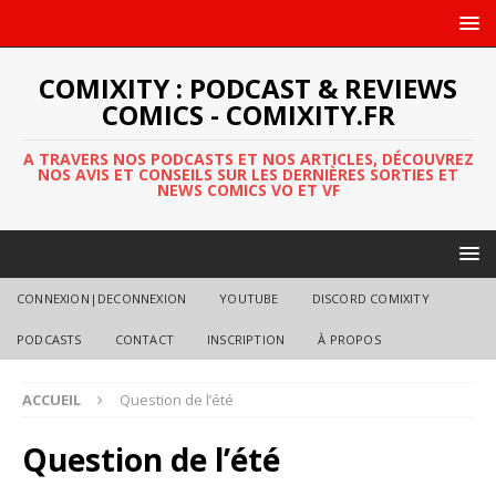
COMIXITY : PODCAST & REVIEWS
COMICS - COMIXITY.FR
A TRAVERS NOS PODCASTS ET NOS ARTICLES, DÉCOUVREZ
NOS AVIS ET CONSEILS SUR LES DERNIÈRES SORTIES ET
NEWS COMICS VO ET VF
CONNEXION|DECONNEXION
YOUTUBE
DISCORD COMIXITY
PODCASTS
CONTACT
INSCRIPTION
À PROPOS
ACCUEIL
Question de l’été
Question de l’été