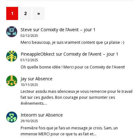
1
2
»
Steve
sur
Comixity de l’Avent – jour 1
02/12/2025
Merci beaucoup, je suis vraiment content que ça plaise :-)
PineappleObkect
sur
Comixity de l’Avent – jour 1
01/12/2025
Oh quelle bonne idée ! Merci pour ce Comixity de l'Avent!
Jay
sur
Absence
10/11/2025
Lecteur assidu mais silencieux je vous remercie pour le travail
fait sur ces guides. Bon courage pour surmonter ces
évènements.…
Inteorm
sur
Absence
29/10/2025
Première fois que je fais un message je crois. Sam, un
immense MERCI pour ce que tu as fait et…