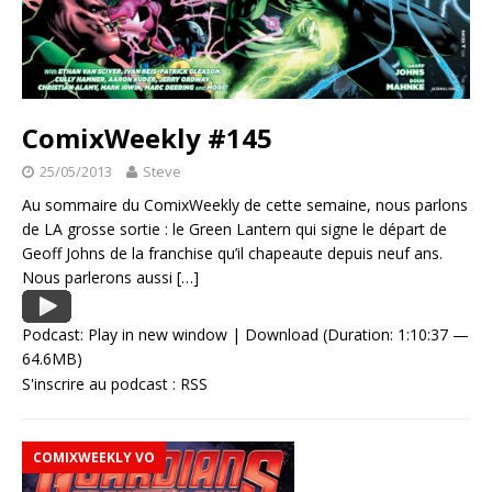
ComixWeekly #145
25/05/2013
Steve
Au sommaire du ComixWeekly de cette semaine, nous parlons
de LA grosse sortie : le Green Lantern qui signe le départ de
Geoff Johns de la franchise qu’il chapeaute depuis neuf ans.
Nous parlerons aussi
[…]
Podcast:
Play in new window
|
Download
(Duration: 1:10:37 —
64.6MB)
S'inscrire au podcast :
RSS
COMIXWEEKLY VO