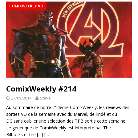
COMIXWEEKLY VO
ComixWeekly #214
27/09/2014
Steve
Au sommaire de notre 214ème ComixWeekly, les reviews des
sorties VO de la semaine avec du Marvel, de l’indé et du
DC sans oublier une sélection des TPB sortis cette semaine.
Le générique de ComixWeekly est interprété par The
Bilbocks et tiré
[…]
[…]