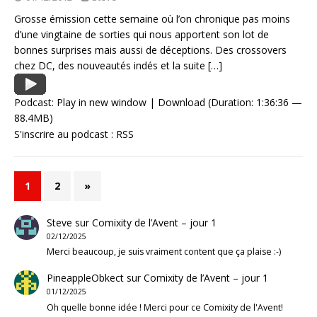
Grosse émission cette semaine où l’on chronique pas moins
d’une vingtaine de sorties qui nous apportent son lot de
bonnes surprises mais aussi de déceptions. Des crossovers
chez DC, des nouveautés indés et la suite
[…]
Podcast:
Play in new window
|
Download
(Duration: 1:36:36 —
88.4MB)
S'inscrire au podcast :
RSS
1
2
»
Steve
sur
Comixity de l’Avent – jour 1
02/12/2025
Merci beaucoup, je suis vraiment content que ça plaise :-)
PineappleObkect
sur
Comixity de l’Avent – jour 1
01/12/2025
Oh quelle bonne idée ! Merci pour ce Comixity de l'Avent!