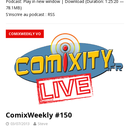
Podcast:
Play in new window
|
Download
(Duration: 1:25:20 —
78.1MB)
S'inscrire au podcast :
RSS
COMIXWEEKLY VO
ComixWeekly #150
03/07/2013
Steve