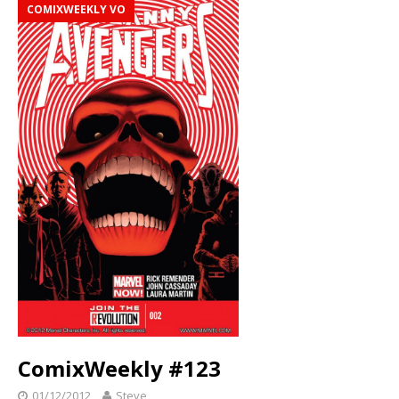
COMIXWEEKLY VO
ComixWeekly #123
01/12/2012
Steve