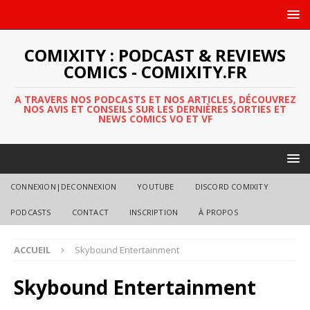
COMIXITY : PODCAST & REVIEWS
COMICS - COMIXITY.FR
A TRAVERS NOS PODCASTS ET NOS ARTICLES, DÉCOUVREZ
NOS AVIS ET CONSEILS SUR LES DERNIÈRES SORTIES ET
NEWS COMICS VO ET VF
CONNEXION|DECONNEXION
YOUTUBE
DISCORD COMIXITY
PODCASTS
CONTACT
INSCRIPTION
À PROPOS
ACCUEIL
Skybound Entertainment
Skybound Entertainment