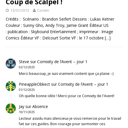
Coup de Scalpel !
13/01/2013
Corwin
Crédits : Scénario : Brandon Seifert Dessins : Lukas Ketner
Couleur : Sunny Gho, Andy Troy, Jamie Grant Éditeur US
: publication : Skybound Entertainment ; imprimeur : Image
Comics Éditeur VF : Delcourt Sortie VF : le 17 octobre
[…]
Steve
sur
Comixity de l’Avent – jour 1
02/12/2025
Merci beaucoup, je suis vraiment content que ça plaise :-)
PineappleObkect
sur
Comixity de l’Avent – jour 1
01/12/2025
Oh quelle bonne idée ! Merci pour ce Comixity de l'Avent!
Jay
sur
Absence
10/11/2025
Lecteur assidu mais silencieux je vous remercie pour le travail
fait sur ces guides. Bon courage pour surmonter ces