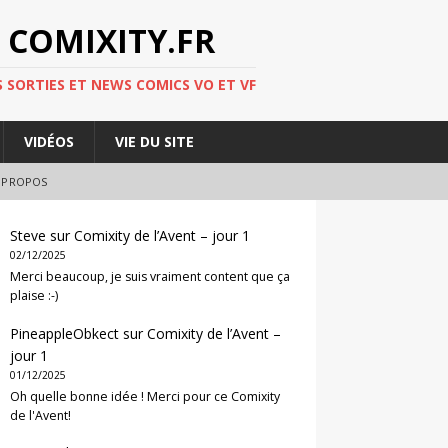
 COMIXITY.FR
 SORTIES ET NEWS COMICS VO ET VF
VIDÉOS
VIE DU SITE
 PROPOS
Steve
sur
Comixity de l’Avent – jour 1
02/12/2025
Merci beaucoup, je suis vraiment content que ça
plaise :-)
PineappleObkect
sur
Comixity de l’Avent –
jour 1
01/12/2025
Oh quelle bonne idée ! Merci pour ce Comixity
de l'Avent!