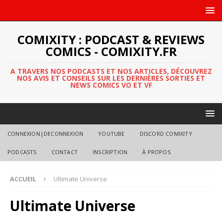
COMIXITY : PODCAST & REVIEWS
COMICS - COMIXITY.FR
A TRAVERS NOS PODCASTS ET NOS ARTICLES, DÉCOUVREZ
NOS AVIS ET CONSEILS SUR LES DERNIÈRES SORTIES ET
NEWS COMICS VO ET VF
CONNEXION|DECONNEXION
YOUTUBE
DISCORD COMIXITY
PODCASTS
CONTACT
INSCRIPTION
À PROPOS
ACCUEIL
Ultimate Universe
Ultimate Universe