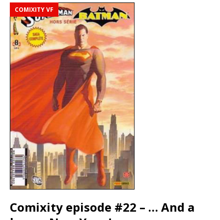
COMIXITY VF
Comixity episode #22 – … And a