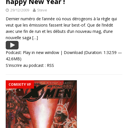
happy New Year !
29/12/2009
Steve
Dernier numéro de l’année où nous dérogeons à la règle qui
veut que les émissions fassent leur best-of. Que de l’inédit
avec une fin de run et les débuts d’un nouveau mag, d’une
nouvelle saga
[…]
Podcast:
Play in new window
|
Download
(Duration: 1:32:59 —
42.6MB)
S'inscrire au podcast :
RSS
COMIXITY VF