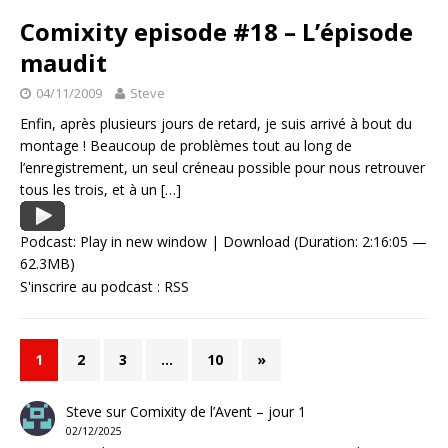
Comixity episode #18 – L’épisode
maudit
04/11/2009
Steve
Enfin, après plusieurs jours de retard, je suis arrivé à bout du
montage ! Beaucoup de problèmes tout au long de
l’enregistrement, un seul créneau possible pour nous retrouver
tous les trois, et à un
[…]
Podcast:
Play in new window
|
Download
(Duration: 2:16:05 —
62.3MB)
S'inscrire au podcast :
RSS
1
2
3
…
10
»
Steve
sur
Comixity de l’Avent – jour 1
02/12/2025