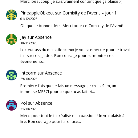
Merci beaucoup, je suis vraiment content que ça plaise :-)
PineappleObkect
sur
Comixity de l’Avent – jour 1
01/12/2025
Oh quelle bonne idée ! Merci pour ce Comixity de l'Avent!
Jay
sur
Absence
10/11/2025
Lecteur assidu mais silencieux je vous remercie pour le travail
fait sur ces guides. Bon courage pour surmonter ces
évènements.…
Inteorm
sur
Absence
29/10/2025
Première fois que je fais un message je crois. Sam, un
immense MERCI pour ce que tu as fait et…
Pol
sur
Absence
21/10/2025
Merci pour tout le taf réalisé et la passion ! Un vrai plaisir à
lire. Bon courage pour faire face…