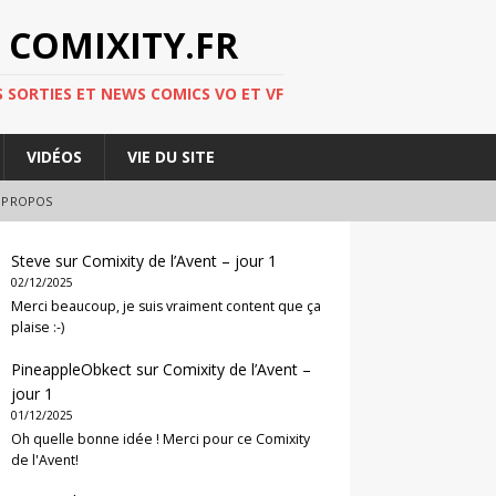
 COMIXITY.FR
 SORTIES ET NEWS COMICS VO ET VF
VIDÉOS
VIE DU SITE
 PROPOS
Steve
sur
Comixity de l’Avent – jour 1
02/12/2025
Merci beaucoup, je suis vraiment content que ça
plaise :-)
PineappleObkect
sur
Comixity de l’Avent –
jour 1
01/12/2025
Oh quelle bonne idée ! Merci pour ce Comixity
de l'Avent!