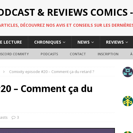
PODCAST & REVIEWS COMICS -
TICLES, DÉCOUVREZ NOS AVIS ET CONSEILS SUR LES DERNIÈRES
DE LECTURE
CHRONIQUES
NEWS
REVIEWS
ISCORD COMIXITY
PODCASTS
CONTACT
INSCRIPTION
À
Comixity episode #20 – Comment ça du retard ?
#20 – Comment ça du
asts
3