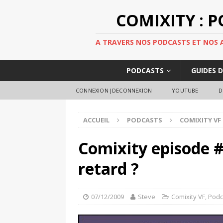
COMIXITY : 
A TRAVERS NOS PODCASTS ET NOS AR
PODCASTS
GUIDES 
CONNEXION|DECONNEXION
YOUTUBE
D
ACCUEIL
PODCASTS
COMIXITY VF
Comixity episode 
retard ?
07/12/2009
Steve
Comixity VF
,
Podc