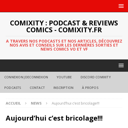
COMIXITY : PODCAST & REVIEWS
COMICS - COMIXITY.FR
A TRAVERS NOS PODCASTS ET NOS ARTICLES, DÉCOUVREZ
NOS AVIS ET CONSEILS SUR LES DERNIÈRES SORTIES ET
NEWS COMICS VO ET VF
CONNEXION|DECONNEXION
YOUTUBE
DISCORD COMIXITY
PODCASTS
CONTACT
INSCRIPTION
À PROPOS
ACCUEIL
NEWS
Aujourd’hui c’est bricolage!!!
Aujourd’hui c’est bricolage!!!