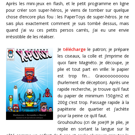
Après les mini-jeux en flash, et le petit programme en ligne
pour créer son super-héros, je viens de tomber sur quelque
chose d’encore plus fou : les PaperToys de super-héros. Je ne
sais plus exactement comment je suis tombé dessus, mais
quand j’ai vu ces petits persos carrés, j’ai eu une envie
irrésistible de les réaliser.
Je
télécharge
le patron; je prépare
les ciseaux, la colle et j’imprime de
quoi faire Magnéto. Je découpe, je
plie et tout part en vrille: le papier
est trop fin… Graooooooooou
(hurlement de déception). Après une
rapide recherche, je trouve qu’il faut
du papier de minimum 150g/m2 et
200g c’est trop. Passage rapide à la
papèterie de quartier et j’achète
pour la peine ce qu’il faut.
Grouhouhou (cri de joie)!!! Je plie, je
replie en sortant la langue sur le