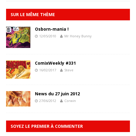
SUR LE MÊME THÈME
Osborn-mania !
12/05/2010
Mr Honey Bunny
ComixWeekly #331
16/02/2017
Steve
News du 27 juin 2012
27/06/2012
Corwin
SOYEZ LE PREMIER À COMMENTER