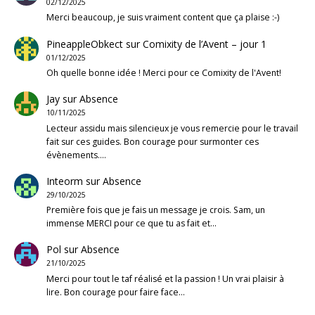
02/12/2025
Merci beaucoup, je suis vraiment content que ça plaise :-)
PineappleObkect
sur
Comixity de l’Avent – jour 1
01/12/2025
Oh quelle bonne idée ! Merci pour ce Comixity de l'Avent!
Jay
sur
Absence
10/11/2025
Lecteur assidu mais silencieux je vous remercie pour le travail
fait sur ces guides. Bon courage pour surmonter ces
évènements.…
Inteorm
sur
Absence
29/10/2025
Première fois que je fais un message je crois. Sam, un
immense MERCI pour ce que tu as fait et…
Pol
sur
Absence
21/10/2025
Merci pour tout le taf réalisé et la passion ! Un vrai plaisir à
lire. Bon courage pour faire face…