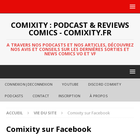
COMIXITY : PODCAST & REVIEWS
COMICS - COMIXITY.FR
A TRAVERS NOS PODCASTS ET NOS ARTICLES, DÉCOUVREZ
NOS AVIS ET CONSEILS SUR LES DERNIÈRES SORTIES ET
NEWS COMICS VO ET VF
CONNEXION|DECONNEXION
YOUTUBE
DISCORD COMIXITY
PODCASTS
CONTACT
INSCRIPTION
À PROPOS
ACCUEIL
VIE DU SITE
Comixity sur Facebook
Comixity sur Facebook