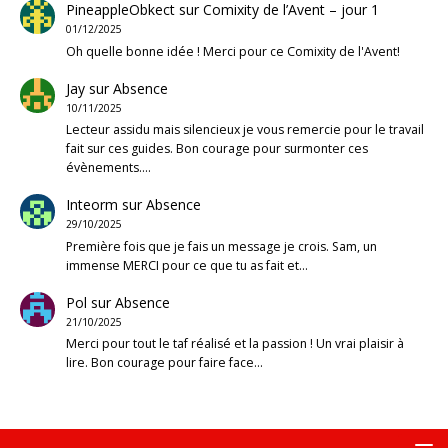
PineappleObkect
sur
Comixity de l’Avent – jour 1
01/12/2025
Oh quelle bonne idée ! Merci pour ce Comixity de l'Avent!
Jay
sur
Absence
10/11/2025
Lecteur assidu mais silencieux je vous remercie pour le travail
fait sur ces guides. Bon courage pour surmonter ces
évènements.…
Inteorm
sur
Absence
29/10/2025
Première fois que je fais un message je crois. Sam, un
immense MERCI pour ce que tu as fait et…
Pol
sur
Absence
21/10/2025
Merci pour tout le taf réalisé et la passion ! Un vrai plaisir à
lire. Bon courage pour faire face…