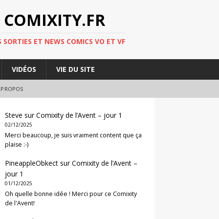
 COMIXITY.FR
 SORTIES ET NEWS COMICS VO ET VF
VIDÉOS
VIE DU SITE
 PROPOS
Steve
sur
Comixity de l’Avent – jour 1
02/12/2025
Merci beaucoup, je suis vraiment content que ça
plaise :-)
PineappleObkect
sur
Comixity de l’Avent –
jour 1
01/12/2025
Oh quelle bonne idée ! Merci pour ce Comixity
de l'Avent!