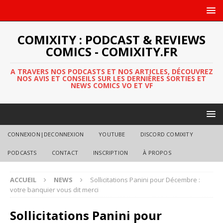
COMIXITY : PODCAST & REVIEWS
COMICS - COMIXITY.FR
A TRAVERS NOS PODCASTS ET NOS ARTICLES, DÉCOUVREZ
NOS AVIS ET CONSEILS SUR LES DERNIÈRES SORTIES ET
NEWS COMICS VO ET VF
CONNEXION|DECONNEXION
YOUTUBE
DISCORD COMIXITY
PODCASTS
CONTACT
INSCRIPTION
À PROPOS
ACCUEIL
NEWS
Sollicitations Panini pour Décembre :
votre banquier vous dit merci
Sollicitations Panini pour