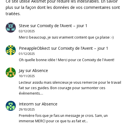
Ce site utilise Akismet pour réduire les indésirables.
En savoir
plus sur la façon dont les données de vos commentaires sont
traitées
.
Steve
sur
Comixity de l’Avent – jour 1
02/12/2025
Merci beaucoup, je suis vraiment content que ça plaise :-)
PineappleObkect
sur
Comixity de l’Avent – jour 1
01/12/2025
Oh quelle bonne idée ! Merci pour ce Comixity de l'Avent!
Jay
sur
Absence
10/11/2025
Lecteur assidu mais silencieux je vous remercie pour le travail
fait sur ces guides. Bon courage pour surmonter ces
évènements.…
Inteorm
sur
Absence
29/10/2025
Première fois que je fais un message je crois. Sam, un
immense MERCI pour ce que tu as fait et…