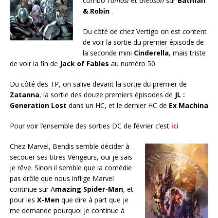
combo
Tomasi
et
Gleason
sur
Batman
& Robin
.
Du côté de chez Vertigo on est content
de voir la sortie du premier épisode de
la seconde mini
Cinderella
, mais triste
de voir la fin de
Jack of Fables
au numéro 50.
Du côté des TP, on salive devant la sortie du premier de
Zatanna
, la sortie des douze premiers épisodes de
JL :
Generation Lost
dans un HC, et le dernier HC de
Ex Machina
Pour voir l’ensemble des sorties DC de février c’est
ici
Chez Marvel, Bendis semble décider à
secouer ses titres Vengeurs, oui je sais
je rêve. Sinon il semble que la comédie
pas drôle que nous inflige Marvel
continue sur A
mazing Spider-Man
, et
pour les
X-Men
que dire à part que je
me demande pourquoi je continue à