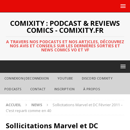
COMIXITY : PODCAST & REVIEWS
COMICS - COMIXITY.FR
A TRAVERS NOS PODCASTS ET NOS ARTICLES, DÉCOUVREZ
NOS AVIS ET CONSEILS SUR LES DERNIÈRES SORTIES ET
NEWS COMICS VO ET VF
CONNEXION|DECONNEXION
YOUTUBE
DISCORD COMIXITY
PODCASTS
CONTACT
INSCRIPTION
À PROPOS
ACCUEIL
NEWS
Sollicitations Marvel et DC Février 2011 –
C’est reparti comme en 40
Sollicitations Marvel et DC