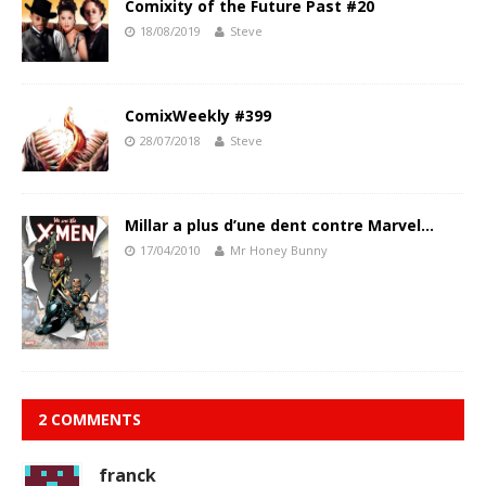
Comixity of the Future Past #20
18/08/2019
Steve
ComixWeekly #399
28/07/2018
Steve
Millar a plus d’une dent contre Marvel…
17/04/2010
Mr Honey Bunny
2 COMMENTS
franck